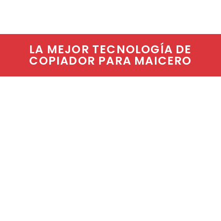
LA MEJOR TECNOLOGÍA DE
COPIADOR PARA MAICERO
Componentes
El producto consta de:
Sensores palpadores de terreno
(normalmente
se instalan entre 3 y 4
sensores) distribuidos a lo
ancho de la
plataforma.
Una unidad electrónica que genera las señales
adecuadas que necesita el sistema copiador